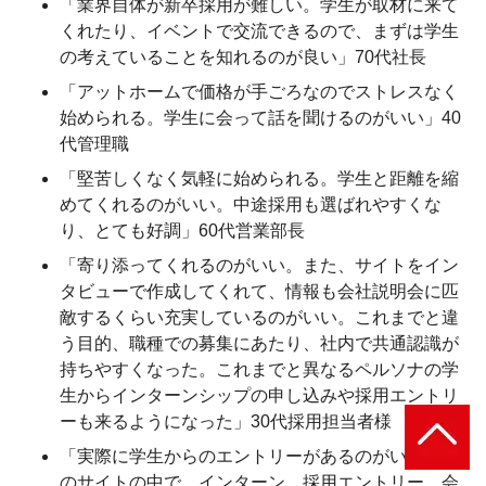
「業界自体が新卒採用が難しい。学生が取材に来て
くれたり、イベントで交流できるので、まずは学生
の考えていることを知れるのが良い」70代社長
「アットホームで価格が手ごろなのでストレスなく
始められる。学生に会って話を聞けるのがいい」40
代管理職
「堅苦しくなく気軽に始められる。学生と距離を縮
めてくれるのがいい。中途採用も選ばれやすくな
り、とても好調」60代営業部長
「寄り添ってくれるのがいい。また、サイトをイン
タビューで作成してくれて、情報も会社説明会に匹
敵するくらい充実しているのがいい。これまでと違
う目的、職種での募集にあたり、社内で共通認識が
持ちやすくなった。これまでと異なるペルソナの学
生からインターンシップの申し込みや採用エントリ
ーも来るようになった」30代採用担当者様
「実際に学生からのエントリーがあるのがいい。1つ
のサイトの中で、インターン、採用エントリー、会