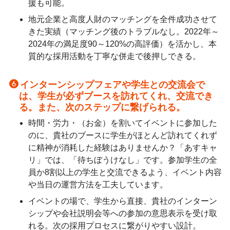
援も可能。
地元企業と高度人財のマッチングを全件成功させて
きた実績（マッチング後のトラブルなし。2022年～
2024年の満足度90～120%の高評価）を活かし、本
質的な採用活動を丁寧な併走で後押しできる。
インターンシップフェアや学生との交流会で
は、学生が必ずブースを訪れてくれ、交流でき
る。また、次のステップに繋げられる。
時間・労力・（お金）を割いてイベントに参加した
のに、貴社のブースに学生がほとんど訪れてくれず
に精神が消耗した経験はありませんか？「あすキャ
リ」では、「待ちぼうけなし」です。参加学生の全
員か8割以上の学生と交流できるよう、イベント内容
や当日の運営方法を工夫しています。
イベントの場で、学生から直接、貴社のインターン
シップや会社説明会等への参加の意思表示を受け取
れる。次の採用プロセスに繋がりやすい設計。